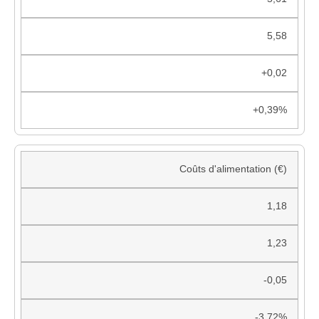
5,58
+0,02
+0,39%
Coûts d'alimentation (€)
1,18
1,23
-0,05
-3,72%