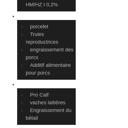
HM/HZ I 0,2%
cochons
porcelet
Truies
reproductrices
engraissement des
porcs
Additif alimentaire
pour porcs
Vaches
Pro Calf
vaches laitières
Engraissement du
bétail