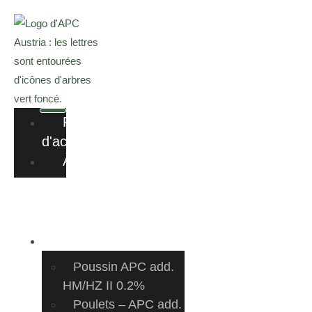
Passer
au
contenu
Page
d'accueil
À
propos
de
nous
À propos de nous
volaille
Poussin APC add.
HM/HZ II 0.2%
Poulets – APC add.