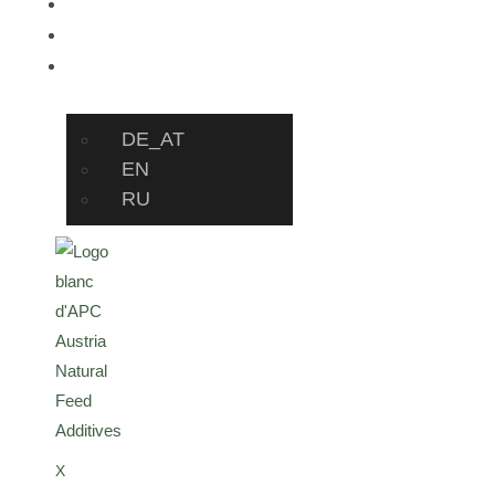
Nouvelles
contact
FR
DE_AT
EN
RU
X