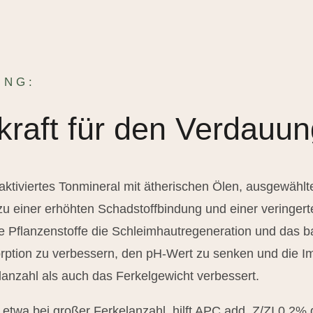
UNG:
kraft für den Verdauun
 aktiviertes Tonmineral mit ätherischen Ölen, ausgewäh
t zu einer erhöhten Schadstoffbindung und einer veringer
ie Pflanzenstoffe die Schleimhautregeneration und das ba
orption zu verbessern, den pH-Wert zu senken und die I
lanzahl als auch das Ferkelgewicht verbessert.
etwa bei großer Ferkelanzahl, hilft APC add. Z/ZI 0,2%