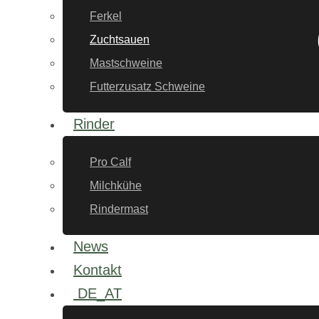
Ferkel
Zuchtsauen
Mastschweine
Futterzusatz Schweine
Rinder
Pro Calf
Milchkühe
Rindermast
News
Kontakt
DE_AT