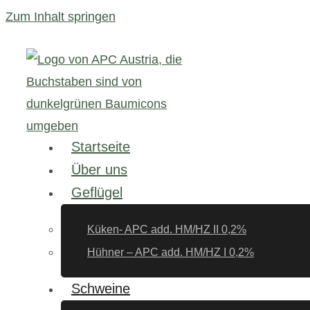
Zum Inhalt springen
Startseite
Über uns
Geflügel
Küken- APC add. HM/HZ II 0,2%
Hühner – APC add. HM/HZ I 0,2%
Schweine